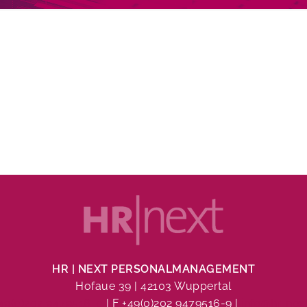
HR | NEXT PERSONALMANAGEMENT
Hofaue 39 | 42103 Wuppertal
+49(0)202 9479516-0
| F +49(0)202 9479516-9 |
info@hr-nex