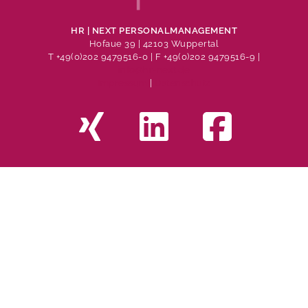
HR | NEXT PERSONALMANAGEMENT
Hofaue 39 | 42103 Wuppertal
T +49(0)202 9479516-0
| F +49(0)202 9479516-9 |
info@hr-next.de
Impressum
|
Datenschutz