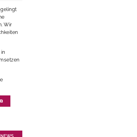
 gelingt
he
. Wir
chkeiten
 in
umsetzen
ve
⧉
NEWS