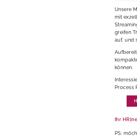
Unsere Mi
mit exzel
Streamin
greifen T
auf, und 
Aufbereit
kompakter
können.
Interessi
Process
H
Ihr HR|n
PS: möch