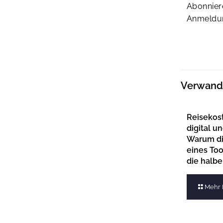
Abonnier
Anmeldun
Verwandt
Reisekos
digital un
Warum di
eines To
die halbe
Mehr 