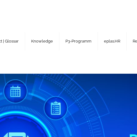
 | Glossar
Knowledge
P3-Programm
eplas.HR
R