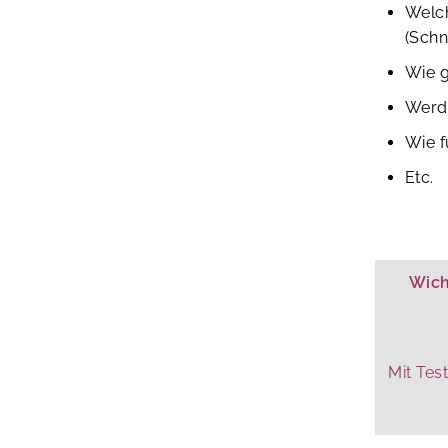
Welc
(Schn
Wie g
Werd
Wie f
Etc.
Wich
Mit Tes