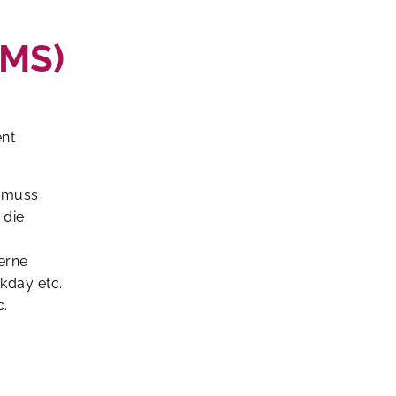
DMS)
ent
.
 muss
 die
erne
kday etc.
c.