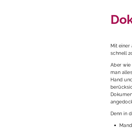
Dok
Mit einer
schnell 2
Aber wie
man alle
Hand und
berücksi
Dokument
angedockt
Denn in d
Mand