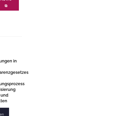
⧉
ungen in
parenzgesetzes
ungsprozess
lisierung
 und
lten
ren