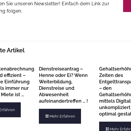
en Sie unseren Newsletter! Einfach dem Link zur
g folgen.
e Artikel
tenabrechnung
Dienstreiseantrag –
Gehaltserhöh
d effizient –
Henne oder Ei? Wenn
Zeiten des
e Einführung
Weiterbildung,
Entgelttrans
ols immer nur
Dienstreise und
– den
 Miete ist …
Abwesenheit
Gehaltserhöh
aufeinandertreffen … !
mittels Digita
unkompliziert
Erfahren
optimal gesta
Mehr Erfahren
Mehr Erfah