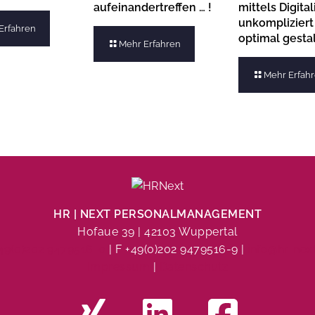
aufeinandertreffen … !
mittels Digita
unkompliziert
Erfahren
optimal gesta
Mehr Erfahren
Mehr Erfah
HR | NEXT PERSONALMANAGEMENT
Hofaue 39 | 42103 Wuppertal
+49(0)202 9479516-0
| F +49(0)202 9479516-9 |
info@hr-nex
Impressum
|
Datenschutz