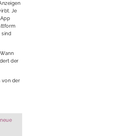
 Anzeigen
irbt. Je
s-App
attform
 sind
? Wann
dert der
n von der
 neue