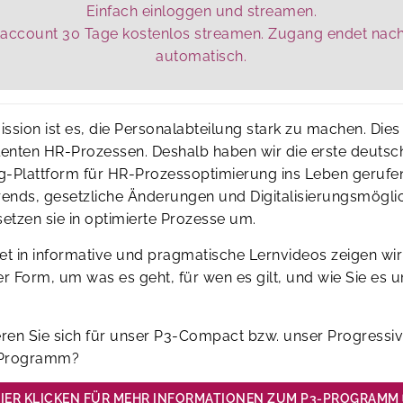
Einfach einloggen und streamen.
taccount 30 Tage kostenlos streamen. Zugang endet nac
automatisch.
ssion ist es, die Personalabteilung stark zu machen. Dies
lenten HR-Prozessen. Deshalb haben wir die erste deutsc
g-Plattform für HR-Prozessoptimierung ins Leben gerufen
rends, gesetzliche Änderungen und Digitalisierungsmögli
setzen sie in optimierte Prozesse um.
et in informative und pragmatische Lernvideos zeigen wir
 Form, um was es geht, für wen es gilt, und wie Sie es 
eren Sie sich für unser P3-Compact bzw. unser Progressi
 Programm?
IER KLICKEN FÜR MEHR INFORMATIONEN ZUM P3-PROGRAMM