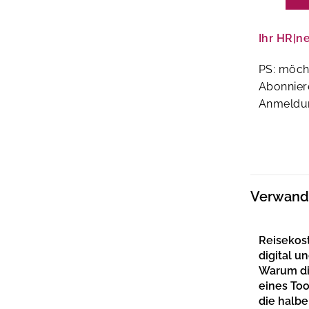
Ihr HR|n
PS: möch
Abonnier
Anmeldun
Verwandt
Reisekos
digital un
Warum di
eines To
die halbe