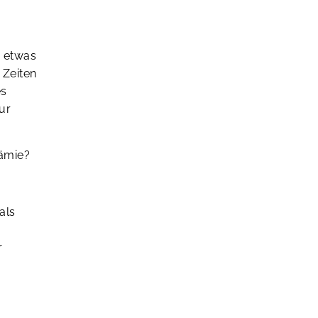
e etwas
 Zeiten
es
ur
rämie?
als
r