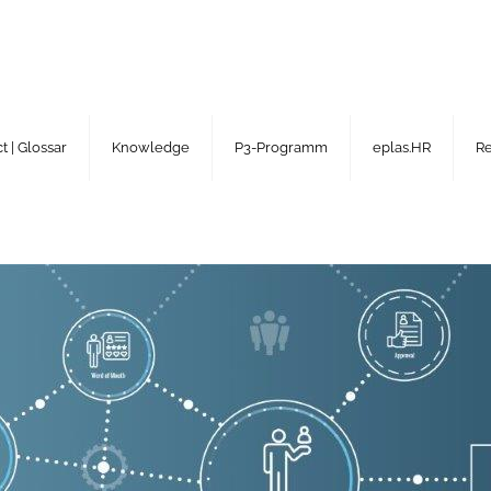
 | Glossar
Knowledge
P3-Programm
eplas.HR
R