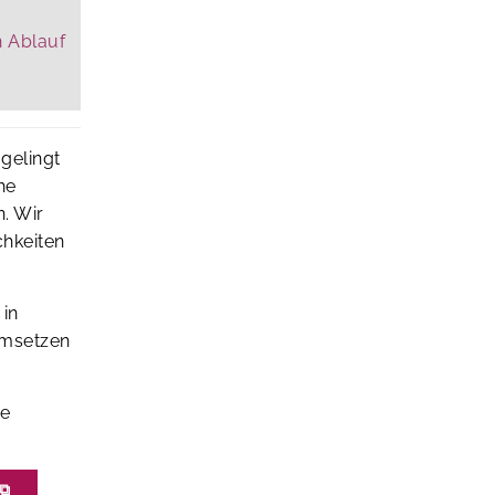
h Ablauf
 gelingt
he
. Wir
chkeiten
 in
umsetzen
ve
⧉