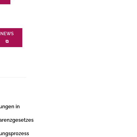
NEWS
⧉
ungen in
parenzgesetzes
ungsprozess