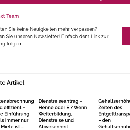
ext Team
ten Sie keine Neuigkeiten mehr verpassen?
en Sie unseren Newsletter! Einfach dem Link zur
g folgen.
e Artikel
tenabrechnung
Dienstreiseantrag –
Gehaltserhöh
d effizient –
Henne oder Ei? Wenn
Zeiten des
e Einführung
Weiterbildung,
Entgelttrans
ols immer nur
Dienstreise und
– den
 Miete ist …
Abwesenheit
Gehaltserhöh