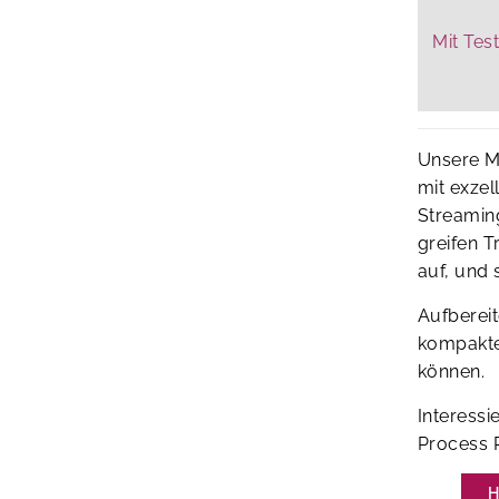
Mit Tes
Unsere Mi
mit exzel
Streamin
greifen T
auf, und 
Aufbereit
kompakter
können.
Interessi
Process
H