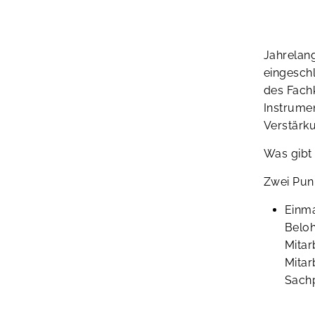
Jahrelan
eingeschl
des Fachk
Instrumen
Verstärk
Was gibt
Zwei Punk
Einma
Beloh
Mitar
Mitar
Sachp