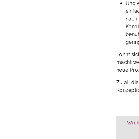
Und e
einfa
nach 
Kanal
benut
gerin
Lohnt si
macht we
neue Pro
Zu all di
Konzeptio
Wich