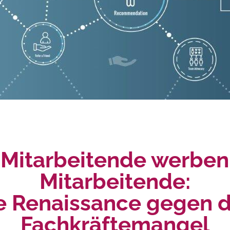
Mitarbeitende werben
Mitarbeitende:
e Renaissance gegen 
Fachkräftemangel