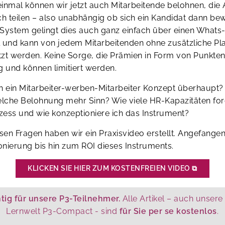
inmal können wir jetzt auch Mitarbeitende belohnen, die
ch teilen – also unabhängig ob sich ein Kandidat dann bew
System gelingt dies auch ganz einfach über einen What
 und kann von jedem Mitarbeitenden ohne zusätzliche Pl
zt werden. Keine Sorge, die Prämien in Form von Punkten
g und können limitiert werden.
ch ein Mitarbeiter-werben-Mitarbeiter Konzept überhaupt
lche Belohnung mehr Sinn? Wie viele HR-Kapazitäten for
zess und wie konzeptioniere ich das Instrument?
esen Fragen haben wir ein Praxisvideo erstellt. Angefange
nierung bis hin zum ROI dieses Instruments.
KLICKEN SIE HIER ZUM KOSTENFREIEN VIDEO
⧉
tig für unsere P3-Teilnehmer.
Alle Artikel – auch unsere
Lernwelt P3-Compact - sind
für Sie per se kostenlos
.