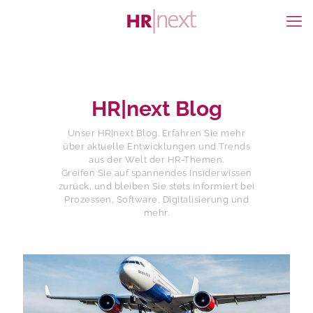
HR|next Blog
Unser HR|next Blog. Erfahren Sie mehr
über aktuelle Entwicklungen und Trends
aus der Welt der HR-Themen.
Greifen Sie auf spannendes Insiderwissen
zurück, und bleiben Sie stets informiert bei
Prozessen, Software, Digitalisierung und
mehr.