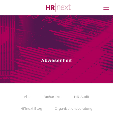
Abwesenheit
Alle
Fachartikel
HR-Audit
HR|next Blog
Organisationsberatung