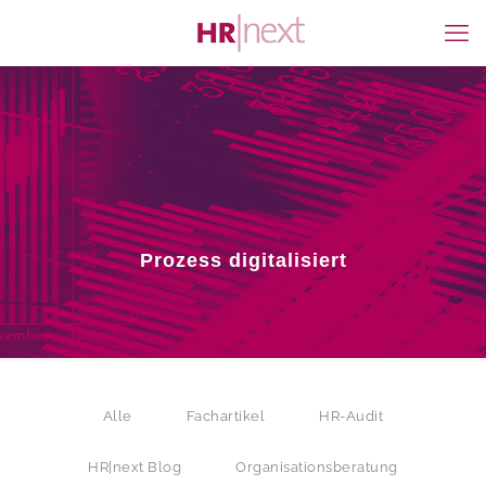
Prozess digitalisiert
Alle
Fachartikel
HR-Audit
HR|next Blog
Organisationsberatung