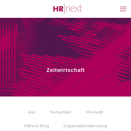
Zeitwirtschaft
Alle
Fachartikel
HR-Audit
HR|next Blog
Organisationsberatung