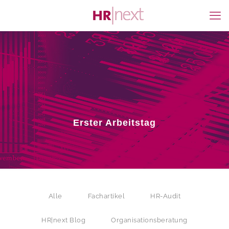
Erster Arbeitstag
Alle
Fachartikel
HR-Audit
HR|next Blog
Organisationsberatung