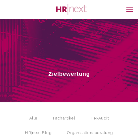
Zielbewertung
Alle
Fachartikel
HR-Audit
HR|next Blog
Organisationsberatung