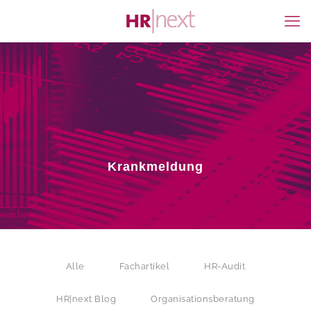
Krankmeldung
Alle
Fachartikel
HR-Audit
HR|next Blog
Organisationsberatung