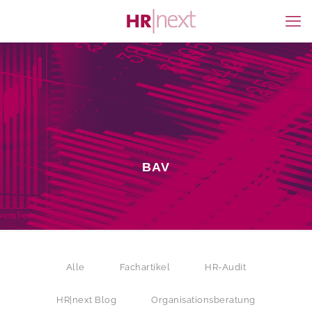
BAV
Alle
Fachartikel
HR-Audit
HR|next Blog
Organisationsberatung