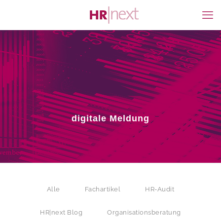
digitale Meldung
Alle
Fachartikel
HR-Audit
HR|next Blog
Organisationsberatung