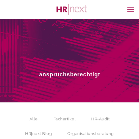
anspruchsberechtigt
Alle
Fachartikel
HR-Audit
HR|next Blog
Organisationsberatung