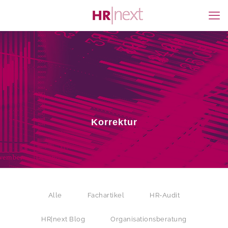
Korrektur
Alle
Fachartikel
HR-Audit
HR|next Blog
Organisationsberatung