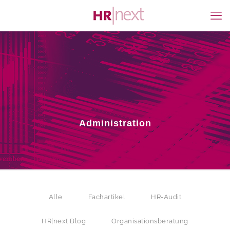
Administration
Alle
Fachartikel
HR-Audit
HR|next Blog
Organisationsberatung