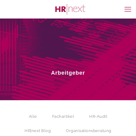
Arbeitgeber
Alle
Fachartikel
HR-Audit
HR|next Blog
Organisationsberatung