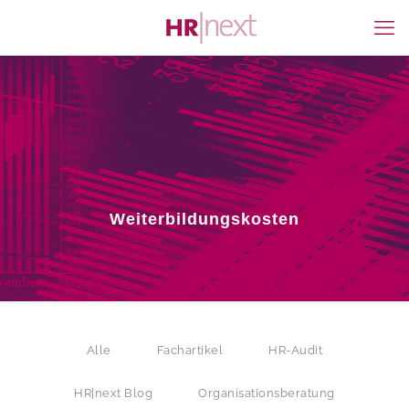
Weiterbildungskosten
Alle
Fachartikel
HR-Audit
HR|next Blog
Organisationsberatung