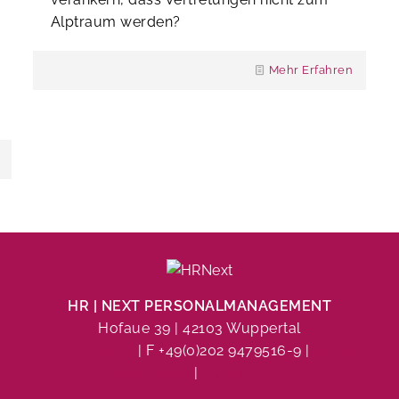
Alptraum werden?
Mehr Erfahren
HR | NEXT PERSONALMANAGEMENT
Hofaue 39 | 42103 Wuppertal
+49(0)202 9479516-0
| F +49(0)202 9479516-9 |
info@hr-nex
Impressum
|
Datenschutz